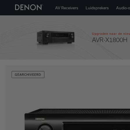
AV Receivers
Luidsprekers
Audio-
Upgraden naar de nie
AVR-X1800H
GEARCHIVEERD