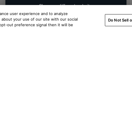
Choose a different website.
hance user experience and to analyze
about your use of our site with our social
NETHERLANDS
UNITED STATES
Do Not Sell 
pt-out preference signal then it will be