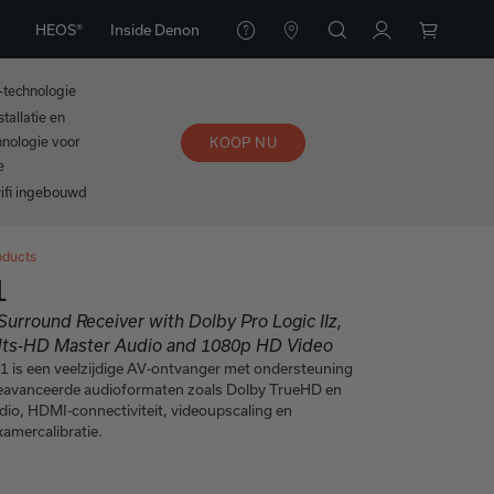
HEOS®
Inside Denon
-technologie
tallatie en
nologie voor
KOOP NU
e
wifi ingebouwd
oducts
1
Surround Receiver with Dolby Pro Logic IIz,
dts-HD Master Audio and 1080p HD Video
is een veelzijdige AV-ontvanger met ondersteuning
geavanceerde audioformaten zoals Dolby TrueHD en
o, HDMI-connectiviteit, videoupscaling en
amercalibratie.