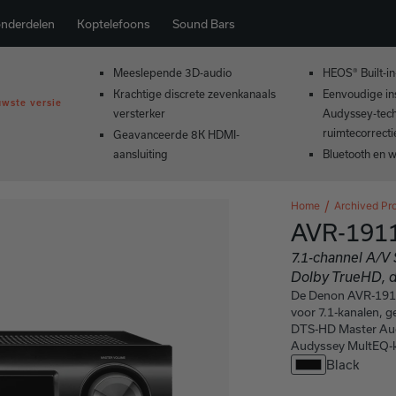
onderdelen
Koptelefoons
Sound Bars
Meeslepende 3D-audio
HEOS® Built-in
Krachtige discrete zevenkanaals
Eenvoudige ins
uwste versie
versterker
Audyssey-tech
ruimtecorrecti
Geavanceerde 8K HDMI-
aansluiting
Bluetooth en 
Home
Archived Pr
AVR-191
7.1-channel A/V 
Dolby TrueHD, 
De Denon AVR-1911 
voor 7.1-kanalen, 
DTS-HD Master Audi
Audyssey MultEQ-k
Black