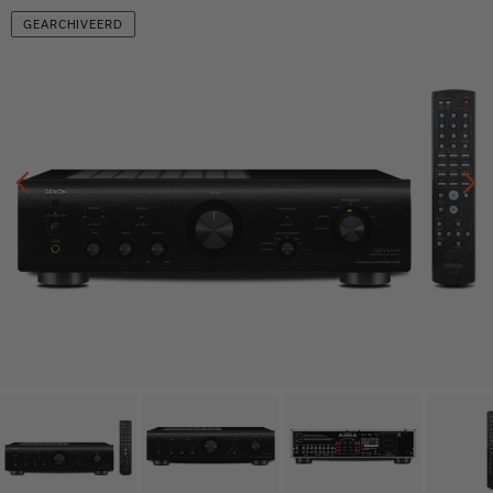
GEARCHIVEERD
Vorige
V