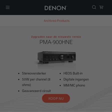
Menu
Archived Products
Upgraden naar de nieuwste versie
PMA-900HNE
Stereoversterker
HEOS Built-in
50W per channel (8
Digitale ingangen
ohms)
MM/MC phono
Geavanceerd circuit
KOOP NU