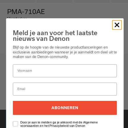
PMA-710AE
Versterker
De Denon PMA-710AE is een veelzijdige stereo-ge�ntegreerde
versterker die een krachtige prestatie biedt met 70 watt per kanaal,
Meld je aan voor het laatste
met hoogwaardige componenten, precieze audioweergave en
nieuws van Denon
handige connectiviteitsopties.
Black
Blijf op de hoogte van de nieuwste productlanceringen en
exclusieve aanbiedingen wanneer je je aanmeldt om deel uit te
maken van de Denon-community.
PMA-710AE
Gegevens en specificaties
pma-710ae-owners-manual-global.pdf
ABONNEREN
Door je aan te melden ga je akkoord met de Algemene
voorwaarden en het Privacybeleid van Denon