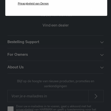
Privacybeleid van Denon
Oude Stadsgracht 1, 5611DD Eindhoven, NL
+31 (0) 407 987615
Vind een dealer
Bestelling Support
For Owners
About Us
Blijf op de hoogte van nieuwe producten, promoties en
aankondigingen
Door uw e-mailadres in te voeren, gaat u akkoord met het
privacybeleid
van HARMAN en geeft u toestemming voor het