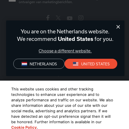
ontvangen van marketingberichten.
You are on the Netherlands website.
Nederland
|
NL
We recommend
for you.
United States
Choose a different website.
NETHERLANDS
UNITED STATES
Privacyverklaring
Conformiteitsverklaring
Verkoopvoorwaarden
©
2026
Harman International Industries, Incorporated. All rights
This website uses cookies and other tracking
reserved.
technologies to enhance user experience and to
analyze performance and traffic on our website. We also
share information about your use of our site with our
social media, advertising and analytics partners. If we
have detected an opt-out preference signal then it will
be honored. Further information is available in our
Cookie Policy
.