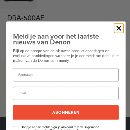
DRA-500AE
Stereoreceiver
De Denon DRA-500AE is een hoogwaardige stereo-ontvanger die
Meld je aan voor het laatste
indrukwekkende audio-prestaties en veelzijdigheid biedt, met een
nieuws van Denon
slank ontwerp, robuuste uitgangsvermogen en een scala aan
aansluitmogelijkheden.
Blijf op de hoogte van de nieuwste productlanceringen en
Black
exclusieve aanbiedingen wanneer je je aanmeldt om deel uit te
maken van de Denon-community.
DRA-500AE
Gegevens en specificaties
dra-f107-owners-manual-global.pdf
ABONNEREN
Door je aan te melden ga je akkoord met de Algemene