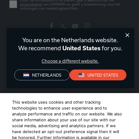
Door uw e-mailadres in te voeren, gaat u akkoord met het
privacybeleid
van HARMAN en geeft u toestemming voor het
ontvangen van marketingberichten.
You are on the Netherlands website.
Nederland
|
NL
We recommend
for you.
United States
Choose a different website.
NETHERLANDS
UNITED STATES
Privacyverklaring
Conformiteitsverklaring
Verkoopvoorwaarden
©
2026
Harman International Industries, Incorporated. All rights
This website uses cookies and other tracking
reserved.
technologies to enhance user experience and to
analyze performance and traffic on our website. We also
share information about your use of our site with our
social media, advertising and analytics partners. If we
have detected an opt-out preference signal then it will
be honored. Further information is available in our