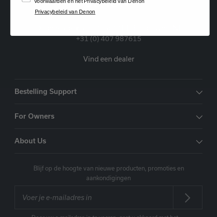
voorwaarden en het Privacybeleid van Denon
Privacybeleid van Denon
Oude Stadsgracht 1, 5611DD Eindhoven, NL
+31 (0) 407 987615
Vind een dealer
Bestelling Support
For Owners
About Us
Blijf op de hoogte van nieuwe producten, promoties en
aankondigingen