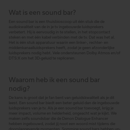
Wat is een sound bar?
Een sound bar is een thuisbioscoop uit één stuk die de
audiokwaliteit van de in je tv ingebouwde luidsprekers
verbetert. Hij is eenvoudig in te stellen, in het stopcontact
steken en met één kabel verbinden met de tv. Dat was het al.
Het is één stuk apparatuur waarin een linker-, rechter- en
middenkanaalluidsprekers heeft, zodat je geen afzonderlijke
luidsprekers nodig hebt. Vele ondersteunen Dolby Atmos en/of
DTS:X om het 3D-geluid te repliceren.
Waarom heb ik een sound bar
nodig?
De kans is groot dat je fan bent van geluidskwaliteit als je dit
leest. Een sound bar biedt een beter geluid dan de ingebouwde
luidsprekers van je tv. Als je een sound bar toevoegt, krijg je
meer impact, volume en helderheid, ongeacht wat je kijkt. We
maken zelfs soundsbar die de Denon Dialogue Enhancer
hebben ingebouwd, zodat jij noot een woord mist tijdens die
doorslaggevende momenten. Sommige sound bars hebben up-