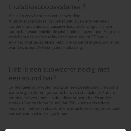
thuisbioscoopsystemen?
Als je op zoek bent naar een eenvoudige
thuisbioscoopoplossing die het geluid van je tv verbeterd
zonder draden die naar passieve luidsprekers lopen, is een
sound bar waarschijnlijk de juiste oplossing voor jou. Als je op
zoek bent naar de beste kwaliteit surround- of 3D-audio-
ervaring of al luidsprekers hebt in je kamer of ingebouwd in de
wanden, is een AVR een goede oplossing.
Heb ik een subwoofer nodig met
een sound bar?
Je hebt geen subwoofer nodig om een goede bas uit je sound
bar te krijgen. Sommige sound bars zijn standalone. Andere
worden geleverd met een draadloze subwoofer. En andere,
zoals de Denon Home Sound Bar 550, kunnen draadloos
verbinden met een subwoofer om je luisterervaring te voorzien
van extra impact in de lage tonen.