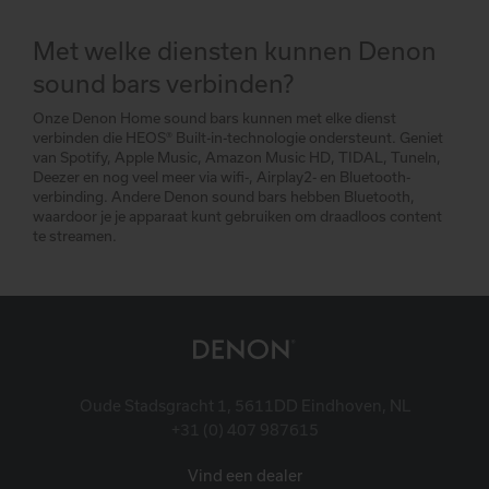
Met welke diensten kunnen Denon
sound bars verbinden?
Onze Denon Home sound bars kunnen met elke dienst
verbinden die HEOS® Built-in-technologie ondersteunt. Geniet
van Spotify, Apple Music, Amazon Music HD, TIDAL, Tuneln,
Deezer en nog veel meer via wifi-, Airplay2- en Bluetooth-
verbinding. Andere Denon sound bars hebben Bluetooth,
waardoor je je apparaat kunt gebruiken om draadloos content
te streamen.
Oude Stadsgracht 1, 5611DD Eindhoven, NL
+31 (0) 407 987615
Vind een dealer