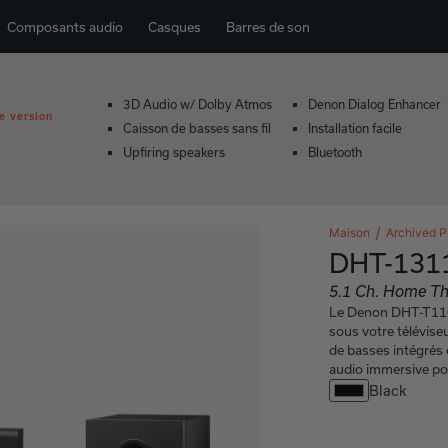
Composants audio
Casques
Barres de son
3D Audio w/ Dolby Atmos
Denon Dialog Enhancer
e version
Caisson de basses sans fil
Installation facile
Upfiring speakers
Bluetooth
Maison
Archived P
DHT-131
5.1 Ch. Home Th
Le Denon DHT-T110
sous votre télévise
de basses intégrés 
audio immersive pou
Black