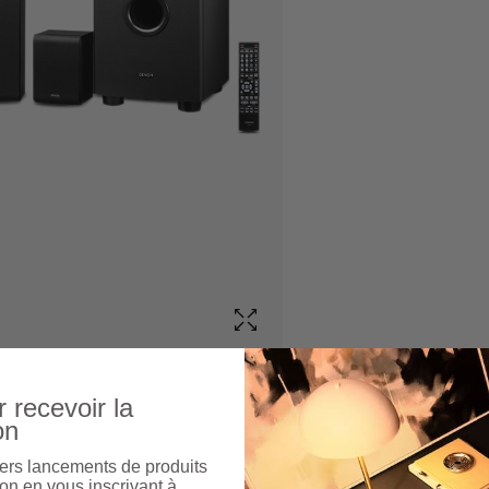
 recevoir la
on
ers lancements de produits
on en vous inscrivant à