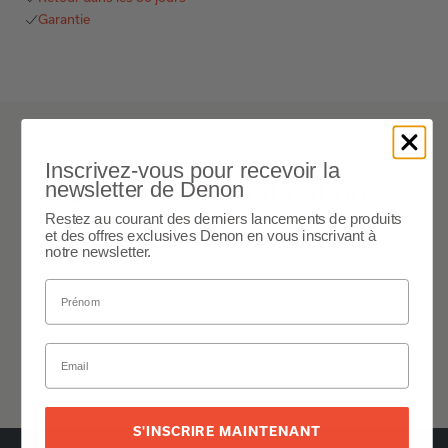
Garantie
DP-200USB
Inscrivez-vous pour recevoir la
Détails et spécifications
newsletter de Denon
Restez au courant des derniers lancements de produits
et des offres exclusives Denon en vous inscrivant à
Développer tout
notre newsletter.
Général
Développer tout
S'INSCRIRE MAINTENANT