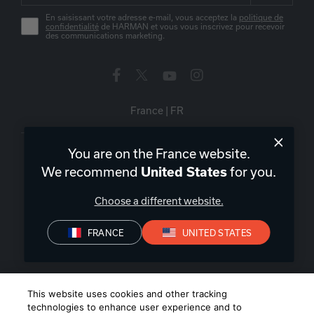
En saisissant votre adresse e-mail, vous acceptez la
politique de
confidentialité
de HARMAN et vous vous inscrivez pour recevoir
des communications marketing.
France
|
FR
You are on the France website.
We recommend
for you.
United States
Politique de confidentialité
Déclaration de conformité
Choose a different website.
Conditions de Vente
FRANCE
UNITED STATES
©
2026
Harman International Industries, Incorporated. All rights
reserved.
This website uses cookies and other tracking
technologies to enhance user experience and to