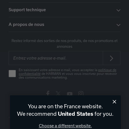
Support technique
A propos de nous
Restez informé des sorties de nos produits, de nos promotions et
annonces
En saisissant votre adresse e-mail, vous acceptez la
politique de
confidentialité
de HARMAN et vous vous inscrivez pour recevoir
des communications marketing.
You are on the France website.
France
|
FR
We recommend
for you.
United States
Choose a different website.