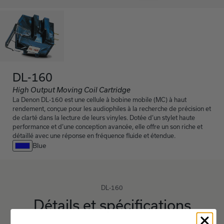
DL-160
High Output Moving Coil Cartridge
La Denon DL-160 est une cellule à bobine mobile (MC) à haut
rendement, conçue pour les audiophiles à la recherche de précision et
de clarté dans la lecture de leurs vinyles. Dotée d’un stylet haute
performance et d’une conception avancée, elle offre un son riche et
détaillé avec une réponse en fréquence fluide et étendue.
Blue
DL-160
Détails et spécifications