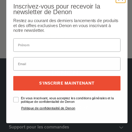
Développer tout
Inscrivez-vous pour recevoir la
newsletter de Denon
Features
Restez au courant des derniers lancements de produits
et des offres exclusives Denon en vous inscrivant à
notre newsletter.
Développer tout
S'INSCRIRE MAINTENANT
Oude Stadsgracht 1, 5611DD Eindhoven, NL
+33 (0) 1 89 54 63 65
En vous inscrivant, vous acceptez les conditions générales et la
politique de confidentialité de Denon
Trouver un Revendeur
Politique de confidentialité de Denon
Support pour les commandes