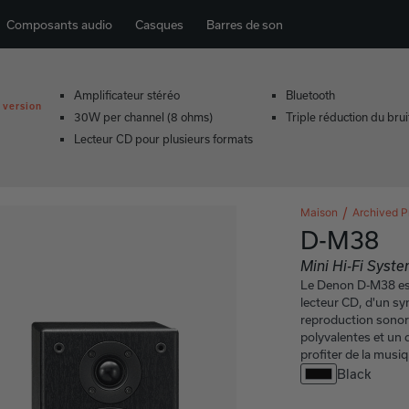
Composants audio
Casques
Barres de son
Amplificateur stéréo
Bluetooth
 version
30W per channel (8 ohms)
Triple réduction du brui
Lecteur CD pour plusieurs formats
Maison
Archived P
D-M38
Mini Hi-Fi Syst
Le Denon D-M38 es
lecteur CD, d'un sy
reproduction sonore
polyvalentes et un 
profiter de la musi
Black