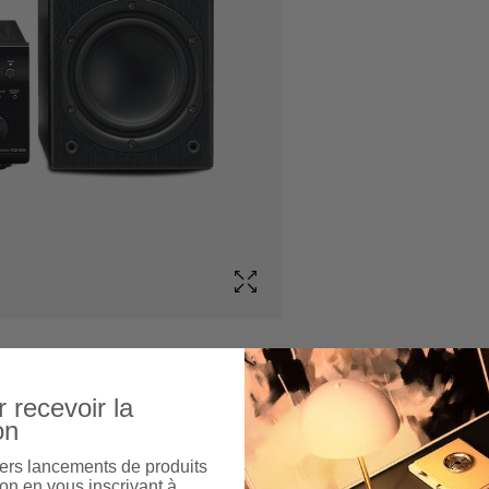
 recevoir la
on
ers lancements de produits
on en vous inscrivant à