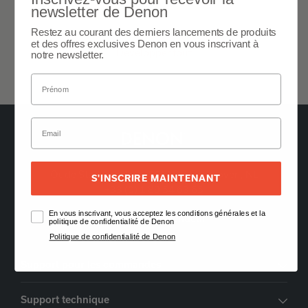
newsletter de Denon
Général
Restez au courant des derniers lancements de produits
et des offres exclusives Denon en vous inscrivant à
Développer tout
notre newsletter.
Oude Stadsgracht 1, 5611DD Eindhoven, NL
S'INSCRIRE MAINTENANT
+33 (0) 1 89 54 63 65
En vous inscrivant, vous acceptez les conditions générales et la
Trouver un Revendeur
politique de confidentialité de Denon
Politique de confidentialité de Denon
Support pour les commandes
Support technique