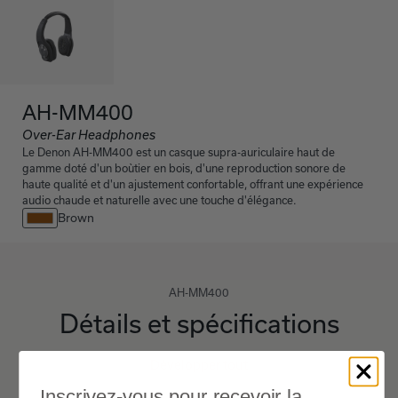
AH-MM400
Over-Ear Headphones
Le Denon AH-MM400 est un casque supra-auriculaire haut de
gamme doté d'un boùtier en bois, d'une reproduction sonore de
haute qualité et d'un ajustement confortable, offrant une expérience
audio chaude et naturelle avec une touche d'élégance.
Brown
AH-MM400
Détails et spécifications
Développer tout
Inscrivez-vous pour recevoir la