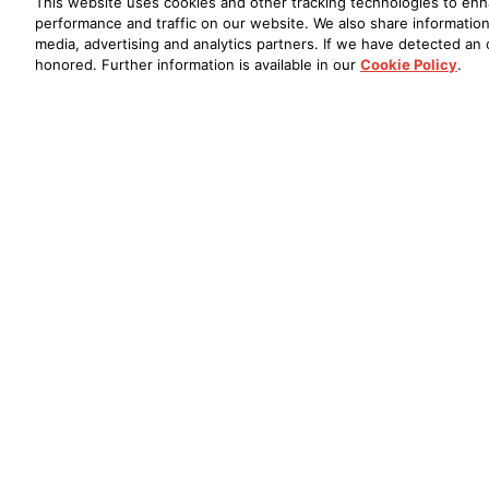
This website uses cookies and other tracking technologies to en
performance and traffic on our website. We also share information 
media, advertising and analytics partners. If we have detected an o
honored. Further information is available in our
Cookie Policy
.
Oude Stadsgracht 1, 5611DD Eindhoven, NL
+33 (0) 1 89 54 63 65
Trouver un Revendeur