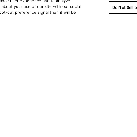
hance user experience and to analyze
about your use of our site with our social
Do Not Sell 
pt-out preference signal then it will be
Support pour les commandes
Support t
Contactez-nous
Contactez
Soutien avant l'achat
Connexion
Suivi de la commande
Enregistrer
Politique de livraison
FAQ sur les
Assistance commandes
Archives p
Politique de retour
Politique d