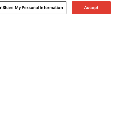
or Share My Personal Information
Accept
echnique
A propos de nous
-nous
Inside Denon
 support
Partenariats
 votre produit
Carrières
 produits
roduits
e garantie