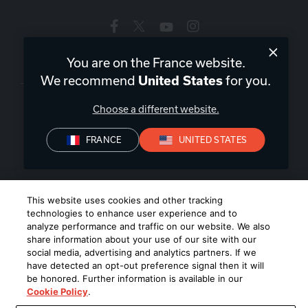
You are on the France website.
France
|
FR
We recommend
United States
for you.
Choose a different website.
FRANCE
UNITED STATES
Politique de confidentialité
Déclaration de conformité
Conditions de Vente
©
2026
Harman International Industries, Incorporated. All rights
This website uses cookies and other tracking
reserved.
technologies to enhance user experience and to
analyze performance and traffic on our website. We also
share information about your use of our site with our
social media, advertising and analytics partners. If we
have detected an opt-out preference signal then it will
be honored. Further information is available in our
Cookie Policy
.