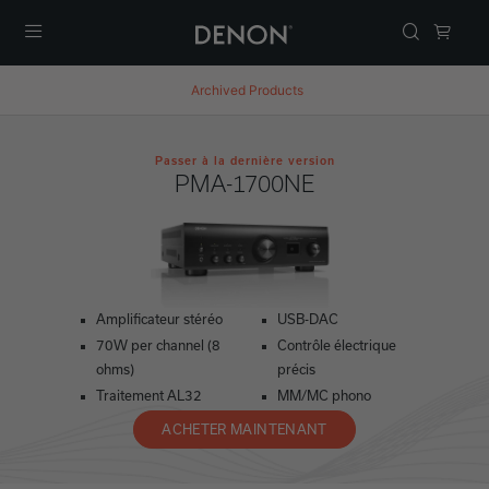
Menu
Archived Products
Passer à la dernière version
PMA-1700NE
Amplificateur stéréo
USB-DAC
70W per channel (8
Contrôle électrique
ohms)
précis
Traitement AL32
MM/MC phono
ACHETER MAINTENANT