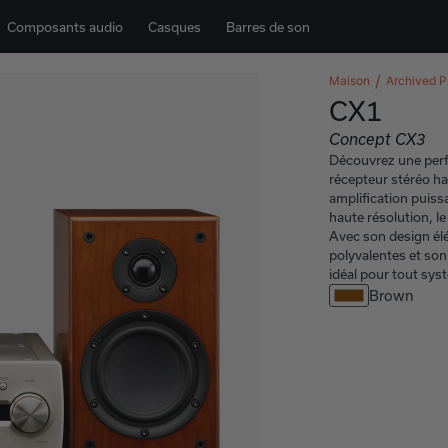
Composants audio
Casques
Barres de son
Maison
Archived P
CX1
Concept CX3
Découvrez une perf
récepteur stéréo ha
amplification puiss
haute résolution, l
Avec son design él
polyvalentes et son
idéal pour tout sy
Brown