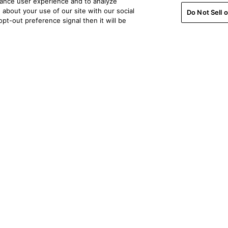
hance user experience and to analyze
about your use of our site with our social
Do Not Sell 
pt-out preference signal then it will be
Support pour les commandes
Support t
Contactez-nous
Contactez
Soutien avant l'achat
Connexion
Suivi de la commande
Enregistrer
Politique de livraison
FAQ sur les
Assistance commandes
Archives p
Politique de retour
Politique d