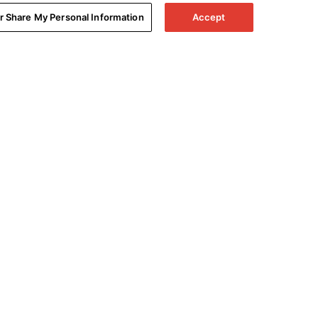
or Share My Personal Information
Accept
echnique
A propos de nous
-nous
Inside Denon
 support
Partenariats
 votre produit
Carrières
 produits
roduits
e garantie