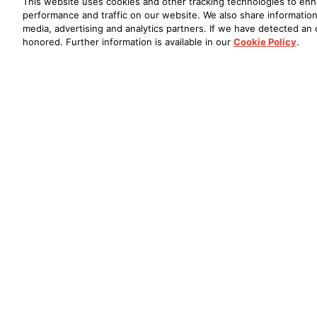
This website uses cookies and other tracking technologies to en
performance and traffic on our website. We also share information 
media, advertising and analytics partners. If we have detected an o
honored. Further information is available in our
Cookie Policy
.
Oude Stadsgracht 1, 5611DD Eindhoven, NL
+33 (0) 1 89 54 63 65
Trouver un Revendeur