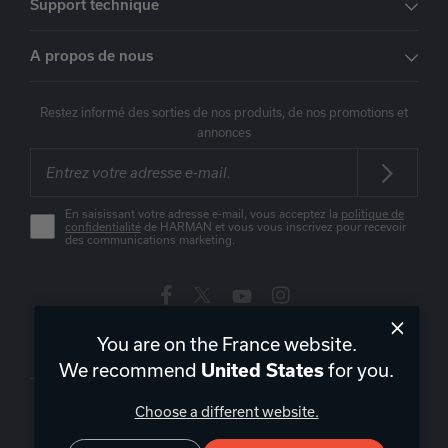
Support technique
A propos de nous
Restez informé des sorties de nos produits, de nos promotions et
annonces
En saisissant votre adresse e-mail, vous acceptez la
politique de
confidentialité
de HARMAN et vous vous inscrivez pour recevoir
des communications marketing.
You are on the France website.
France
|
FR
We recommend
for you.
United States
Choose a different website.