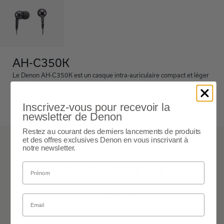
AH-C350K
Le Denon AH-C350K est un casque intra-auriculaire compact et léger
offrant une reproduction sonore de haute qualité, doté d'un pilote à
bras équilibré, d'un câble anti-enchevêtrement et d'un ajustement sûr
pour un écoute confortable et agréable en déplacement.
Inscrivez-vous pour recevoir la
Black
newsletter de Denon
Restez au courant des derniers lancements de produits
et des offres exclusives Denon en vous inscrivant à
notre newsletter.
AH-C350K
Détails et spécifications
Développer tout
Général