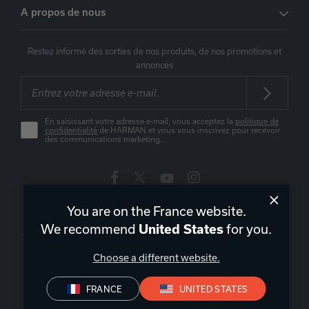
A propos de nous
Restez informé des sorties de nos produits, de nos promotions et
annonces
En saisissant votre adresse e-mail, vous acceptez la
politique de
confidentialité
de HARMAN et vous vous inscrivez pour recevoir
des communications marketing.
You are on the France website.
France
|
FR
We recommend
for you.
United States
Choose a different website.
FRANCE
UNITED STATES
Politique de confidentialité
Déclaration de conformité