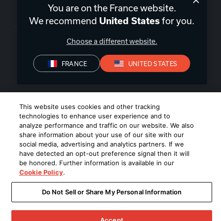
You are on the France website.
France
|
FR
We recommend
for you.
United States
Choose a different website.
FRANCE
UNITED STATES
Politique de confidentialité
Déclaration de conformité
Conditions de Vente
©
2026
Harman International Industries, Incorporated. All rights
This website uses cookies and other tracking
reserved.
technologies to enhance user experience and to
analyze performance and traffic on our website. We also
share information about your use of our site with our
social media, advertising and analytics partners. If we
have detected an opt-out preference signal then it will
be honored. Further information is available in our
Cookie Policy
.
Do Not Sell or Share My Personal Information
Accept