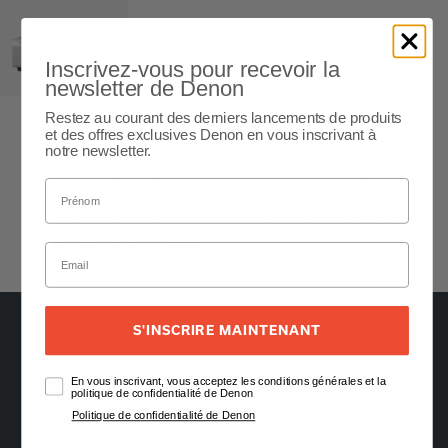
Inscrivez-vous pour recevoir la
newsletter de Denon
Restez au courant des derniers lancements de produits
DCD-2000AE
et des offres exclusives Denon en vous inscrivant à
notre newsletter.
Lecteur CD SACD
Le Denon DCD-2000AE est un lecteur CD / SACD haut de gamme
offrant une performance audio de qualité audiophile, doté du
traitement avancé AL32, d'un DAC haute précision et d'une
construction hautement rigide pour une lecture précise et détaillée de
vos disques musicaux préférés.
Grey
S'INSCRIRE MAINTENANT
En vous inscrivant, vous acceptez les conditions générales et la
Oude Stadsgracht 1, 5611DD Eindhoven, NL
politique de confidentialité de Denon
+33 (0) 1 89 54 63 65
Politique de confidentialité de Denon