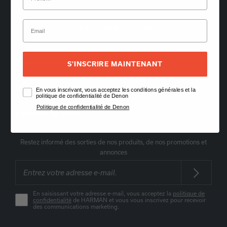
+33 (0) 1 89 54 63 65
Trouver un Revendeur
Support pour les commandes
S'INSCRIRE MAINTENANT
Support technique
En vous inscrivant, vous acceptez les conditions générales et la
politique de confidentialité de Denon
Politique de confidentialité de Denon
A propos de nous
Restez informé des sorties de nos produits, de nos promotions et
annonces
En saisissant votre adresse e-mail, vous acceptez la
politique de
confidentialité
de HARMAN et vous vous inscrivez pour recevoir
des communications marketing.