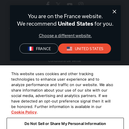
You are on the France website.
France
|
FR
We recommend
for you.
United States
Choose a different website.
FRANCE
UNITED STATES
Politique de confidentialité
Déclaration de conformité
Conditions de Vente
©
2026
Harman International Industries, Incorporated. All rights
This website uses cookies and other tracking
technologies to enhance user experience and to
reserved.
analyze performance and traffic on our website. We also
share information about your use of our site with our
social media, advertising and analytics partners. If we
have detected an opt-out preference signal then it will
be honored. Further information is available in our
Cookie Policy
.
Do Not Sell or Share My Personal Information