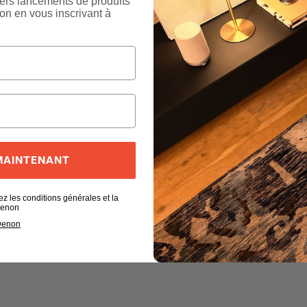
ers lancements de produits
on en vous inscrivant à
 MAINTENANT
ez les conditions générales et la
 Denon
 Denon