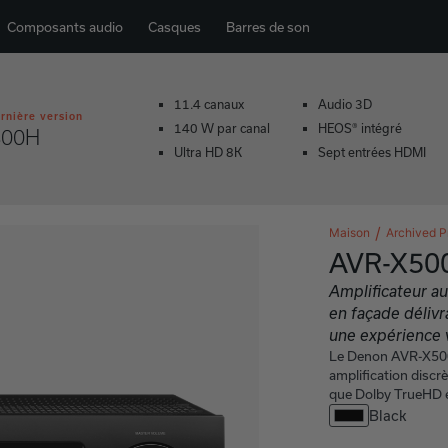
Composants audio
Casques
Barres de son
11.4 canaux
Audio 3D
ernière version
140 W par canal
HEOS® intégré
800H
Ultra HD 8K
Sept entrées HDMI
Maison
Archived P
AVR-X50
Amplificateur a
en façade déliv
une expérience 
Le Denon AVR-X500 
amplification discr
que Dolby TrueHD 
Black