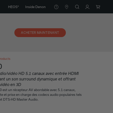
HEOS®
Inside Denon
ACHETER MAINTENANT
roducts
0
udio/vidéo HD 5.1 canaux avec entrée HDMI
rant un son surround dynamique et offrant
vidéo en 3D
est un récepteur AV abordable avec 5.1 canaux,
ète et prise en charge des codecs audio populaires tels
et DTS-HD Master Audio.