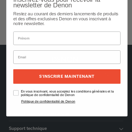
newsletter de Denon
Général
Restez au courant des derniers lancements de produits
et des offres exclusives Denon en vous inscrivant à
Développer tout
notre newsletter.
Oude Stadsgracht 1, 5611DD Eindhoven, NL
S'INSCRIRE MAINTENANT
+33 (0) 1 89 54 63 65
En vous inscrivant, vous acceptez les conditions générales et la
Trouver un Revendeur
politique de confidentialité de Denon
Politique de confidentialité de Denon
Support pour les commandes
Support technique