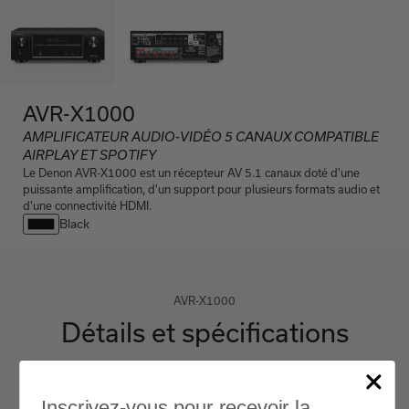
AVR-X1000
AMPLIFICATEUR AUDIO-VIDÉO 5 CANAUX COMPATIBLE
AIRPLAY ET SPOTIFY
Le Denon AVR-X1000 est un récepteur AV 5.1 canaux doté d'une
puissante amplification, d'un support pour plusieurs formats audio et
d'une connectivité HDMI.
Black
AVR-X1000
Détails et spécifications
Développer tout
Inscrivez-vous pour recevoir la