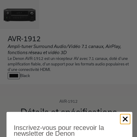
AVR-1912
Ampli-tuner Surround Audio/Vidéo 7.1 canaux, AirPlay,
fonctions réseau et vidéo 3D
Le Denon AVR-1912 est un récepteur AV avec 7.1 canaux, doté d'une
amplification fiable, d'un support pour les formats audio populaires et
d'une connectivité HDMI.
Black
AVR-1912
Détails et spécifications
avr-1912-info-sheet-en.pdf
Inscrivez-vous pour recevoir la
newsletter de Denon
avr-1912-owners-manual-en.pdf