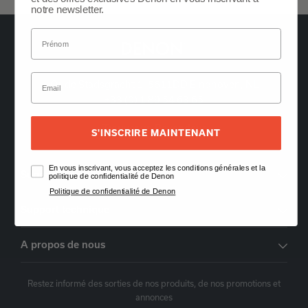
notre newsletter.
Oude Stadsgracht 1, 5611DD Eindhoven, NL
+33 (0) 1 89 54 63 65
Trouver un Revendeur
S'INSCRIRE MAINTENANT
En vous inscrivant, vous acceptez les conditions générales et la
Support pour les commandes
politique de confidentialité de Denon
Politique de confidentialité de Denon
Support technique
A propos de nous
Restez informé des sorties de nos produits, de nos promotions et
annonces