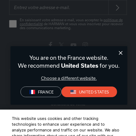
En saisissant votre adresse e-mail, vous acceptez la
politique de
confidentialité
de HARMAN et vous vous inscrivez pour recevoir
des communications marketing.
You are on the France website.
France
|
FR
We recommend
for you.
United States
Choose a different website.
FRANCE
UNITED STATES
Politique de confidentialité
Déclaration de conformité
Conditions de Vente
©
2026
Harman International Industries, Incorporated. All rights
This website uses cookies and other tracking
reserved.
technologies to enhance user experience and to
analyze performance and traffic on our website. We also
share information about your use of our site with our