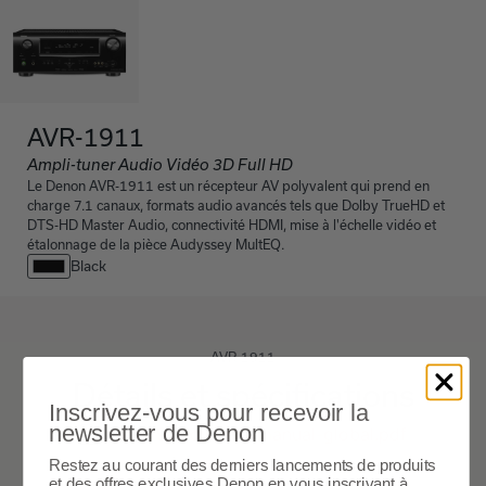
AVR-1911
Ampli-tuner Audio Vidéo 3D Full HD
Le Denon AVR-1911 est un récepteur AV polyvalent qui prend en
charge 7.1 canaux, formats audio avancés tels que Dolby TrueHD et
DTS-HD Master Audio, connectivité HDMI, mise à l'échelle vidéo et
étalonnage de la pièce Audyssey MultEQ.
Black
AVR-1911
Détails et spécifications
Inscrivez-vous pour recevoir la
newsletter de Denon
avr-1911-owners-manual-global.pdf
Restez au courant des derniers lancements de produits
et des offres exclusives Denon en vous inscrivant à