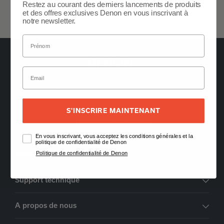
avr-1906-owners-manual-global.pdf
Restez au courant des derniers lancements de produits
et des offres exclusives Denon en vous inscrivant à
notre newsletter.
Oude Stadsgracht 1, 5611DD Eindhoven, NL
+33 (0) 1 89 54 63 65
S'INSCRIRE MAINTENANT
Trouver un Revendeur
En vous inscrivant, vous acceptez les conditions générales et la
politique de confidentialité de Denon
Politique de confidentialité de Denon
Support pour les commandes
Support technique
A propos de nous