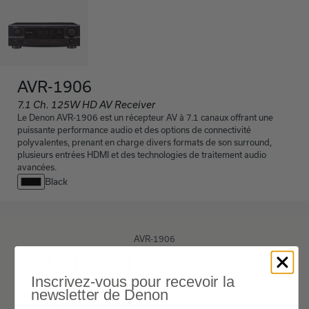
AVR-1906
7.1 Ch. 125W HD AV Receiver
Le Denon AVR-1906 est un récepteur AV à 7.1 canaux offrant une
puissante performance audio et des options de connectivité
polyvalentes, prenant en charge divers formats de son surround,
plusieurs entrées HDMI et des technologies de traitement audio
avancées.
Black
AVR-1906
Détails et spécifications
Inscrivez-vous pour recevoir la
avr-1906-info-sheet-en.pdf
newsletter de Denon