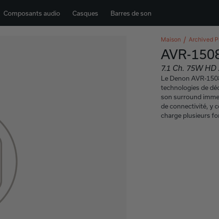
Composants audio
Casques
Barres de son
Maison
Archived P
AVR-150
7.1 Ch. 75W HD 
Le Denon AVR-1508 
technologies de dé
son surround immers
de connectivité, y 
charge plusieurs f