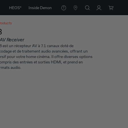
HEOS®
Inside Denon
roducts
8
AV Receiver
est un récepteur AV à 7.1 canaux doté de
codage et de traitement audio avancées, offrant un
if pour votre home cinéma. Il offre diverses options
compris des entrées et sorties HDMI, et prend en
ormats audio.