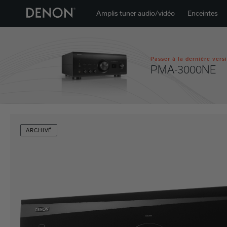
Amplis tuner audio/vidéo
Enceintes
Passer à la dernière vers
PMA-3000NE
ARCHIVÉ