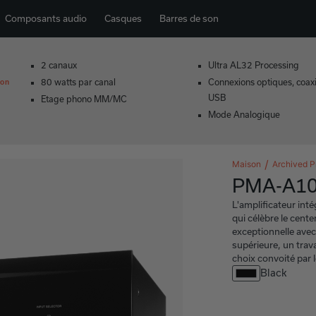
Composants audio
Casques
Barres de son
2 canaux
Ultra AL32 Processing
ion
80 watts par canal
Connexions optiques, coaxi
USB
Etage phono MM/MC
Mode Analogique
Maison
Archived P
PMA-A1
L'amplificateur int
qui célèbre le cent
exceptionnelle ave
supérieure, un trava
choix convoité par l
Black