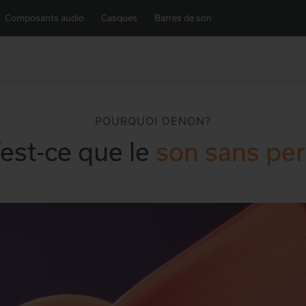
Composants audio
Casques
Barres de son
POURQUOI DENON?
est-ce que le
son sans per