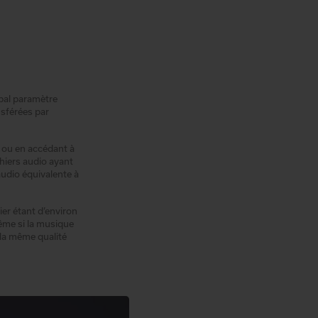
ipal paramètre
nsférées par
 ou en accédant à
hiers audio ayant
udio équivalente à
ier étant d’environ
même si la musique
 la même qualité