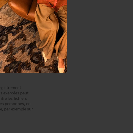
es formats audio
ent des débits
ont ceux qui
lité
io sans
nregistrement
les exercées peut
tre les fichiers
 des personnes, en
re, par exemple sur