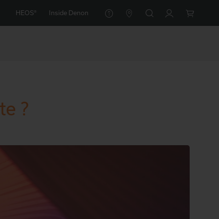
HEOS®
Inside Denon
te ?