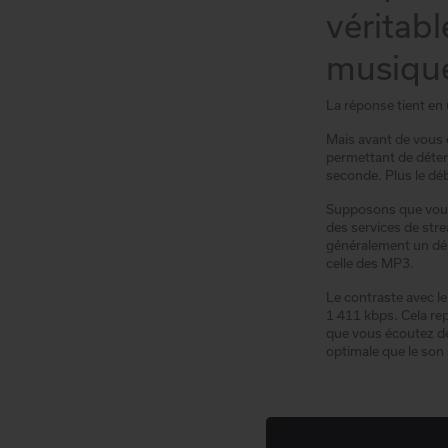
véritabl
musique
La réponse tient en
Mais avant de vous e
permettant de déterm
seconde. Plus le débi
Supposons que vous 
des services de str
généralement un déb
celle des MP3.
Le contraste avec le
1 411 kbps. Cela rep
que vous écoutez déj
optimale que le son