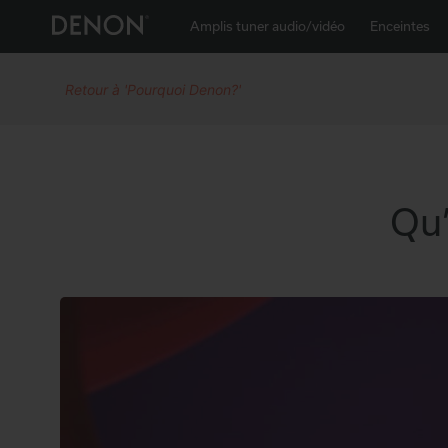
Amplis tuner audio/vidéo
Enceintes
Retour à 'Pourquoi Denon?'
Qu’