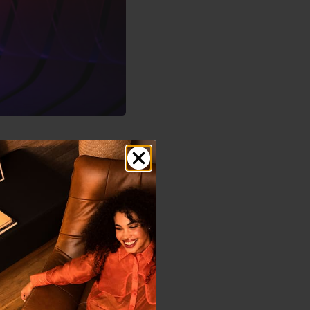
vantes :
e option sans perte
son sans