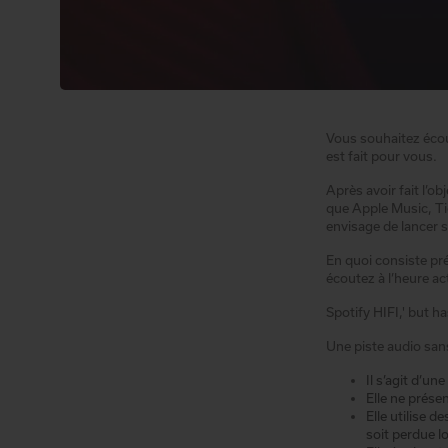
Vous souhaitez écout
est fait pour vous.
Après avoir fait l’o
que Apple Music, Ti
envisage de lancer s
En quoi consiste pré
écoutez à l’heure act
Spotify HIFI,' but ha
Une piste audio san
Il s’agit d’un
Elle ne prése
Elle utilise 
soit perdue l