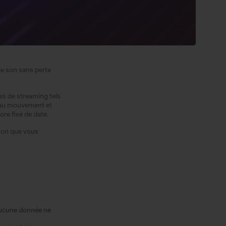
le son sans perte
es de streaming tels
t au mouvement et
ore fixé de date.
 son que vous
’aucune donnée ne