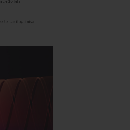
on de 16 bits
rte, car il optimise