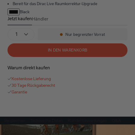
Bereit für das Dirac Live Raumkorrektur-Upgrade
Black
Jetzt kaufen
Händler
AVR-X2900H DAB
Stückzahl
Nur begrenzter Vorrat
Verfügbarkeit:
IN DEN WARENKORB
Warum direkt kaufen
Kostenlose Lieferung
30 Tage Rückgaberecht
Garantie
Vergleichen
Technische Daten
Kundenbewertungen
Q&A