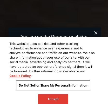
You are on the Germany website.
We recommend
for you.
United States
This website uses cookies and other tracking
technologies to enhance user experience and to
analyze performance and traffic on our website. We also
Choose a different website.
share information about your use of our site with our
social media, advertising and analytics partners. If we
GERMANY
UNITED STATES
have detected an opt-out preference signal then it will
be honored. Further information is available in our
Cookie Policy
.
Do Not Sell or Share My Personal Information
Accept