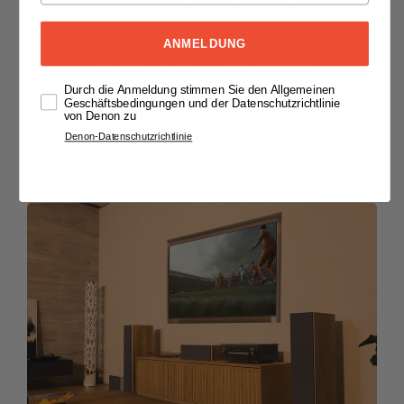
Ansprechverhalten des Systems. Das
Ergebnis sind kristallklare Dialoge,
ANMELDUNG
ausgewogene Effekte und homogener
Surround-Sound. Für umfassendere
Steuerungsoptionen bietet der AVR-
Durch die Anmeldung stimmen Sie den Allgemeinen
Geschäftsbedingungen und der Datenschutzrichtlinie
X2900H DAB die Möglichkeit zum
von Denon zu
Upgrade auf Dirac Live Room Correction.
Denon-Datenschutzrichtlinie