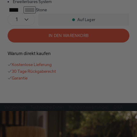
Erweiterbares System
Stone
Stückzahl
Auf Lager
Verfügbarkeit:
IN DEN WARENKORB
Warum direkt kaufen
Kostenlose Lieferung
30 Tage Rückgaberecht
Garantie
Vergleichen
Technische Daten
Kundenbewertungen
Q&A