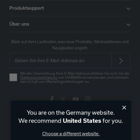
Produktsupport
Über uns
Bleib auf dem Laufenden, was neue Produkte, Werbeaktionen und
Neuigkeiten angeht.
Mit der Übermittlung Ihrer E-Mail-Adresse erklären Sie sich mit der
Datenschutzerklärung
von HARMAN einverstanden und stimmen
dem Erhalt von Marketingmitteilungen zu.
You are on the Germany website.
Deutschland
|
DE
We recommend
for you.
United States
Choose a different website.