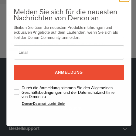
Melden Sie sich für die neuesten
DHT-1311XP
Nachrichten von Denon an
5.1 Ch. Home Theater System​
Das Denon DHT-T110 ist ein Soundbase-System, das unter Ihrem
Bleiben Sie über die neuesten Produkteinführungen und
exklusiven Angebote auf dem Laufenden, wenn Sie sich als
Fernseher platziert wird, um eine verbesserte Klangqualität,
Teil der Denon-Community anmelden.
integrierte Subwoofer und Bluetooth-Konnektivität zu bieten und ein
immersives Audioerlebnis für Filme und Musik zu liefern.
Black
ANMELDUNG
Durch die Anmeldung stimmen Sie den Allgemeinen
Oude Stadsgracht 1, 5611DD Eindhoven, NL
Geschäftsbedingungen und der Datenschutzrichtlinie
+49 (0) 2157 1373 706
von Denon zu
Denon-Datenschutzrichtlinie
Händlersuche
Bestellsupport