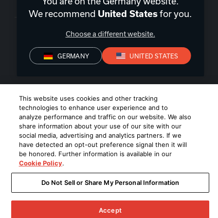
You are on the Germany website.
Deutschland
|
DE
We recommend
for you.
United States
Choose a different website.
GERMANY
UNITED STATES
Datenschutz
Konformitätserklärungen
Verkaufsbedingungen
Impressum
©
2026
Harman International Industries, Incorporated. All rights
This website uses cookies and other tracking
reserved.
technologies to enhance user experience and to
analyze performance and traffic on our website. We also
share information about your use of our site with our
social media, advertising and analytics partners. If we
have detected an opt-out preference signal then it will
be honored. Further information is available in our
Cookie Policy
.
Do Not Sell or Share My Personal Information
Accept