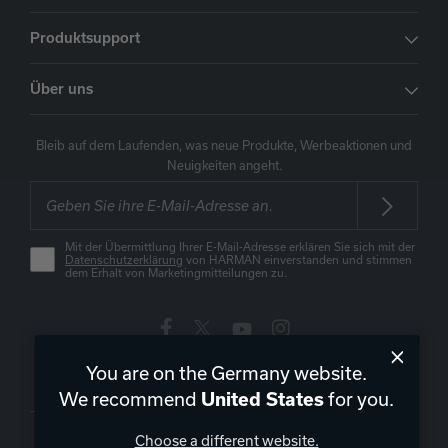
Produktsupport
Über uns
Bleib auf dem Laufenden, was neue Produkte, Werbeaktionen und
Neuigkeiten angeht.
Mit der Übermittlung Ihrer E-Mail-Adresse erklären Sie sich mit der
Datenschutzerklärung
von HARMAN einverstanden und stimmen
dem Erhalt von Marketingmitteilungen zu.
You are on the Germany website.
Deutschland
|
DE
We recommend
for you.
United States
Choose a different website.