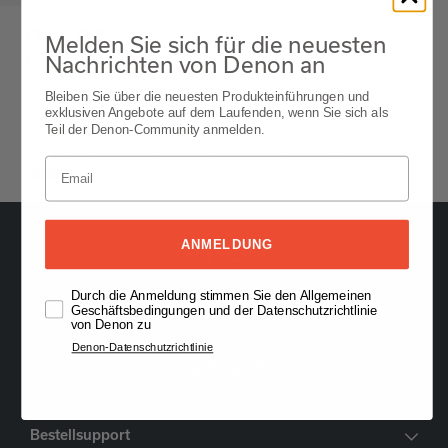
D-F107
Melden Sie sich für die neuesten
Nachrichten von Denon an
Mini Hi-Fi System
Das Denon D-F107 ist ein kompaktes CD-Receiversystem mit
Bleiben Sie über die neuesten Produkteinführungen und
vielseitigen Audio-Wiedergabeoptionen, einschließlich CD, FM / AM-
exklusiven Angebote auf dem Laufenden, wenn Sie sich als
Radio und digitaler Medien über USB, mit einem stilvollen Design,
Teil der Denon-Community anmelden.
hochwertiger Audio-Wiedergabe und benutzerfreundlichen
Steuerelementen, die ein angenehmes Hörerlebnis bieten.
Black
ANMELDUNG
Durch die Anmeldung stimmen Sie den Allgemeinen
Oude Stadsgracht 1, 5611DD Eindhoven, NL
Geschäftsbedingungen und der Datenschutzrichtlinie
+49 (0) 2157 1373 706
von Denon zu
Denon-Datenschutzrichtlinie
Händlersuche
Bestellsupport