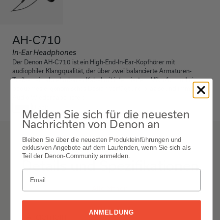
AH-C710
In-Ear Headphones
Der Denon AH-C710 ist ein High-End-In-Ear-Kopfhörer mit
audiophiler Klangqualität, der über zwei balancierte Armaturen-
Treiber, ein abnehmbares Kabel mit integriertem Mikrofon und ein
bequemes ergonomisches Design verfügt und präzise und immersive
Audio-Wiedergabe liefert.
Black
Melden Sie sich für die neuesten
Nachrichten von Denon an
Bleiben Sie über die neuesten Produkteinführungen und
exklusiven Angebote auf dem Laufenden, wenn Sie sich als
AH-C710
Teil der Denon-Community anmelden.
Details und Spezifikationen
Alle öffnen
ANMELDUNG
Allgemein