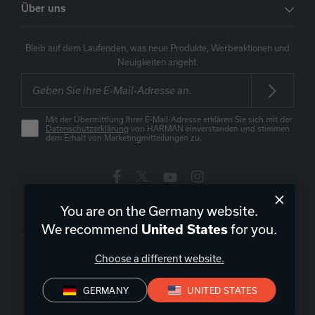
Über uns
Bleib auf dem Laufenden, was neue Produkte, Werbeaktionen und
Neuigkeiten angeht.
Mit der Übermittlung Ihrer E-Mail-Adresse erklären Sie sich mit der
Datenschutzerklärung
von HARMAN einverstanden und stimmen
dem Erhalt von Marketingmitteilungen zu.
You are on the Germany website.
Deutschland
|
DE
We recommend
for you.
United States
Choose a different website.
GERMANY
UNITED STATES
Datenschutz
Konformitätserklärungen
Verkaufsbedingungen
Impressum