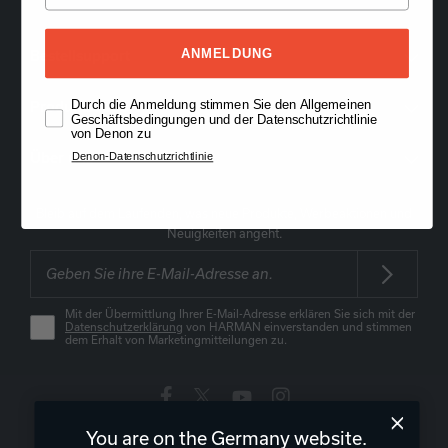
ANMELDUNG
Bestellsupport
Durch die Anmeldung stimmen Sie den Allgemeinen
Produktsupport
Geschäftsbedingungen und der Datenschutzrichtlinie
von Denon zu
Denon-Datenschutzrichtlinie
Über uns
Bleib auf dem Laufenden, was neue Produkte, Werbeaktionen und
Neuigkeiten angeht.
Mit der Übermittlung Ihrer E-Mail-Adresse erklären Sie sich mit der
Datenschutzerklärung
von HARMAN einverstanden und stimmen
dem Erhalt von Marketingmitteilungen zu.
You are on the Germany website.