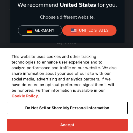
Deutschland
|
DE
We recommend
United States
for you.
Choose a different website.
GERMANY
UNITED STATES
Datenschutz
Konformitätserklärungen
Verkaufsbedingungen
Impressum
©
2026
Harman International Industries, Incorporated. All rights
This website uses cookies and other tracking
technologies to enhance user experience and to
reserved.
analyze performance and traffic on our website. We also
share information about your use of our site with our
social media, advertising and analytics partners. If we
have detected an opt-out preference signal then it will
be honored. Further information is available in our
Cookie Policy
.
Do Not Sell or Share My Personal Information
Accept