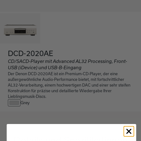
DCD-2020AE
CD/SACD-Player mit Advanced AL32 Processing, Front-
USB (iDevice) und USB-B-Eingang
Der Denon DCD-2020AE ist ein Premium-CD-Player, der eine
außergewöhnliche Audio-Performance bietet, mit fortschrittlicher
AL32-Verarbeitung, einem hochwertigen DAC und einer sehr steifen
Konstruktion für präzise und detaillierte Wiedergabe Ihrer
Lieblingsmusik-Discs.
Grey
DCD-2020AE
Details und Spezifikationen