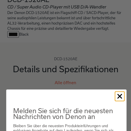
CD / Super Audio CD-Player mit USB D/A-Wandler
Der Denon DCD-1520AE ist ein Flagschiff-CD / SACD-Player, der für
seine audiophilen Leistungen bekannt ist und über fortschrittliche
AL32-Verarbeitung, einen hochpräzisen DAC und ein hochsteifes
Chassis für eine präzise und detaillierte Wiedergabe verfügt.
Black
DCD-1520AE
Details und Spezifikationen
Alle öffnen
Features
Melden Sie sich für die neuesten
Nachrichten von Denon an
Others
Bleiben Sie über die neuesten Produkteinführungen und
exklusiven Angebote auf dem Laufenden, wenn Sie sich als