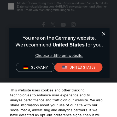
Mit der Übermittlung Ihrer E-Mail-Adresse erklären Sie sich mit der
Datenschutzerklärung
von HARMAN einverstanden und stimmen
dem Erhalt von Marketingmitteilungen zu.
You are on the Germany website.
Deutschland
|
DE
We recommend
for you.
United States
Choose a different website.
GERMANY
UNITED STATES
Datenschutz
Konformitätserklärungen
Verkaufsbedingungen
Impressum
©
2026
Harman International Industries, Incorporated. All rights
This website uses cookies and other tracking
reserved.
technologies to enhance user experience and to
analyze performance and traffic on our website. We also
share information about your use of our site with our
social media, advertising and analytics partners. If we
have detected an opt-out preference signal then it will