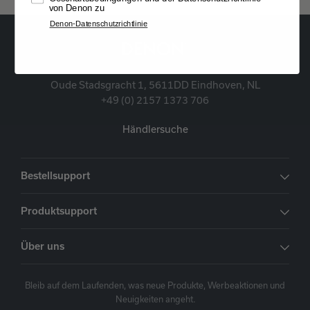
von Denon zu
Denon-Datenschutzrichtlinie
Oude Stadsgracht 1, 5611DD Eindhoven, NL
+49 (0) 2157 1373 706
Händlersuche
Bestellsupport
Produktsupport
Über uns
Bleib auf dem Laufenden, was neue Produkte, Werbeaktionen und
Neuigkeiten angeht.