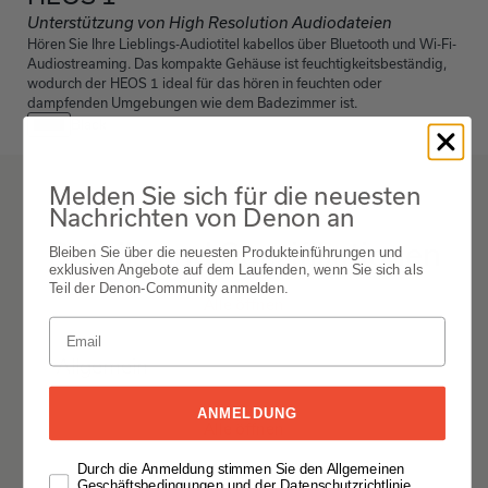
Unterstützung von High Resolution Audiodateien
Hören Sie Ihre Lieblings-Audiotitel kabellos über Bluetooth und Wi-Fi-
Audiostreaming. Das kompakte Gehäuse ist feuchtigkeitsbeständig,
wodurch der HEOS 1 ideal für das hören in feuchten oder
dampfenden Umgebungen wie dem Badezimmer ist.
Black
Melden Sie sich für die neuesten
Nachrichten von Denon an
HEOS 1
Details und Spezifikationen
Bleiben Sie über die neuesten Produkteinführungen und
exklusiven Angebote auf dem Laufenden, wenn Sie sich als
Teil der Denon-Community anmelden.
Alle öffnen
Allgemein
ANMELDUNG
Alle öffnen
Durch die Anmeldung stimmen Sie den Allgemeinen
Geschäftsbedingungen und der Datenschutzrichtlinie