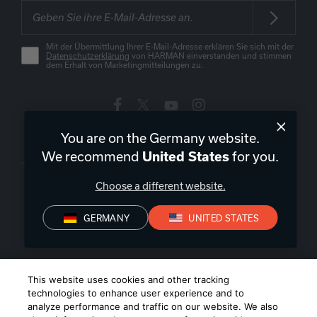
Mit der Übermittlung Ihrer E-Mail-Adresse erklären Sie sich mit der
Datenschutzerklärung
von HARMAN einverstanden und stimmen
dem Erhalt von Marketingmitteilungen zu.
You are on the Germany website.
Deutschland
|
DE
We recommend
for you.
United States
Choose a different website.
GERMANY
UNITED STATES
Datenschutz
Konformitätserklärungen
Verkaufsbedingungen
Impressum
©
2026
Harman International Industries, Incorporated. All rights
This website uses cookies and other tracking
reserved.
technologies to enhance user experience and to
analyze performance and traffic on our website. We also