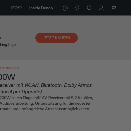
HEOS®
Inside Denon
n
JETZT KAUFEN
-Eingänge
ed Products
200W
Receiver mit WLAN, Bluetooth, Dolby Atmos
tional per Upgrade)
0W ist ein Flagschiff-AV-Receiver mit 9,2 Kanälen,
e Audioverarbeitung, Unterstützung für die neuesten
ormate und umfangreiche Anschlussmöglichkeiten