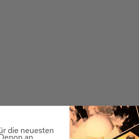
ür die neuesten
 Denon an