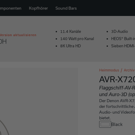
omponenten
Kopfhörer
Sound Bars
11.4 Kanäle
3D-Audio
Version aktualisieren
140 Watt pro Kanal
HEOS® Built-i
0H
8K Ultra HD
Sieben HDMI
Heimmodus
Archiv
AVR-X7
Flaggschiff-AV-
und Auro-3D (op
Der Denon AVR-X720
der fortschrittlich
Audio- und Videof
bietet.
Black