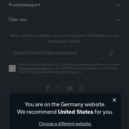
Produktsupport
Über uns
Bleib auf dem Laufenden, was neue Produkte, Werbeaktionen und
Neuigkeiten angeht.
Mit der Übermittlung Ihrer E-Mail-Adresse erklären Sie sich mit der
Datenschutzerklärung
von HARMAN einverstanden und stimmen
dem Erhalt von Marketingmitteilungen zu.
Deutschland
|
DE
You are on the Germany website.
We recommend
United States
for you.
Choose a different website.