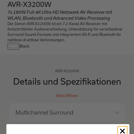
AVR-X3200W
7x 180W Full 4K Ultra HD Netzwerk AV-Receiver mit
WLAN, Bluetooth und Advanced Video Processing
Der Denon AVR-X3200W ist ein 7.2-Kanal-AV-Receiver mit
fortschrittlicher Audioverarbeitung, Unterstützung für verschiedene
Surround-Sound-Formate und integriertem Wi-Fi und Bluetooth für
nahtlose drahtlose Verbindungen.
Black
AVR-X3200W
Details und Spezifikationen
Alle öffnen
Multichannel Surround
Sound Enhancements