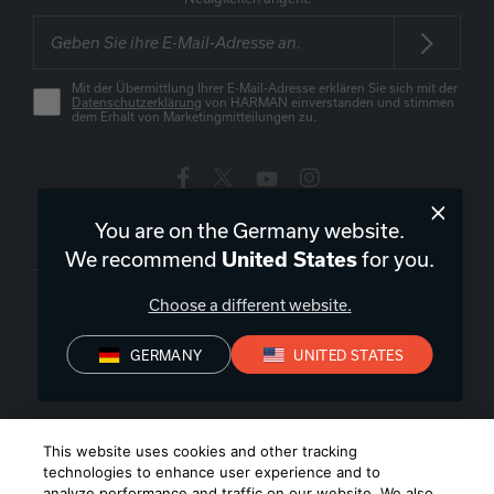
Mit der Übermittlung Ihrer E-Mail-Adresse erklären Sie sich mit der
Datenschutzerklärung
von HARMAN einverstanden und stimmen
dem Erhalt von Marketingmitteilungen zu.
You are on the Germany website.
Deutschland
|
DE
We recommend
for you.
United States
Choose a different website.
GERMANY
UNITED STATES
Datenschutz
Konformitätserklärungen
Verkaufsbedingungen
Impressum
©
2026
Harman International Industries, Incorporated. All rights
This website uses cookies and other tracking
reserved.
technologies to enhance user experience and to
analyze performance and traffic on our website. We also