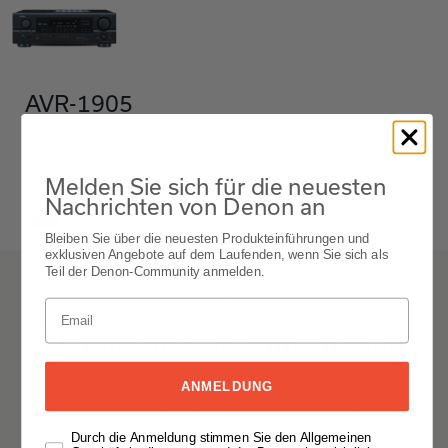
AVR-1905
7.1 Ch. 120W HD AV Receiver
Der Denon AVR-1905 ist ein 7.1-Kanal-AV-Receiver mit hochwertiger
Audioverarbeitung, mehreren Verbindungsmöglichkeiten und
Melden Sie sich für die neuesten
Unterstützung für beliebte Surround-Sound-Formate, die eine
Nachrichten von Denon an
immersive und kraftvolle Klangwiedergabe bieten.
Black
Bleiben Sie über die neuesten Produkteinführungen und
exklusiven Angebote auf dem Laufenden, wenn Sie sich als
Teil der Denon-Community anmelden.
AVR-1905
Details und Spezifikationen
avr1905-info-sheet-en.pdf
ANMELDUNG
avr-1905-owners-manual-global.pdf
Durch die Anmeldung stimmen Sie den Allgemeinen