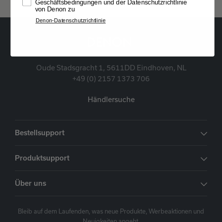
Geschäftsbedingungen und der Datenschutzrichtlinie
von Denon zu
Denon-Datenschutzrichtlinie
Oude Stadsgracht 1, 5611DD Eindhoven, NL
+49 (0) 2157 1373 706
Händlersuche
Bestellsupport
Produktsupport
Über uns
Bleib auf dem Laufenden, was neue Produkte, Werbeaktionen und
Neuigkeiten angeht.