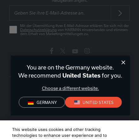
Neuigkeiten angeht.
Mit der Übermittlung Ihrer E-Mail-Adresse erklären Sie sich mit der
Datenschutzerklärung
von HARMAN einverstanden und stimmen
dem Erhalt von Marketingmitteilungen zu.
You are on the Germany website.
Deutschland
|
DE
We recommend
for you.
United States
Choose a different website.
GERMANY
UNITED STATES
Datenschutz
Konformitätserklärungen
Verkaufsbedingungen
Impressum
©
2026
Harman International Industries, Incorporated. All rights
This website uses cookies and other tracking
reserved.
technologies to enhance user experience and to