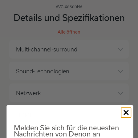
AVC-X8500HA
Details und Spezifikationen
Alle öffnen
Multi-channel-surround
Sound-Technologien
Netzwerk
HDMI
Melden Sie sich für die neuesten
Nachrichten von Denon an
Multiroom / Installer