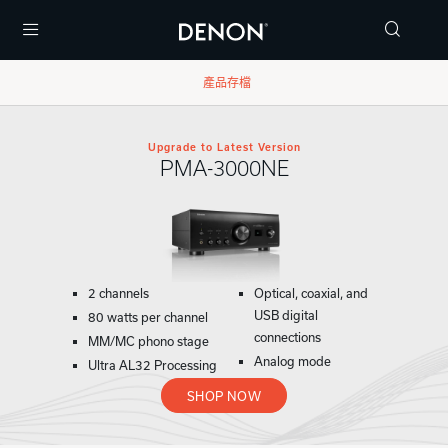
Menu
產品存檔
Upgrade to Latest Version
PMA-3000NE
2 channels
Optical, coaxial, and
USB digital
80 watts per channel
connections
MM/MC phono stage
Analog mode
Ultra AL32 Processing
SHOP NOW