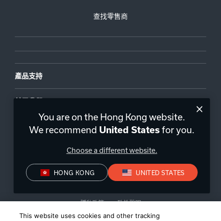
查找零售商
產品支持
关于我们
You are on the Hong Kong website.
We recommend
for you.
United States
Choose a different website.
中国香港
|
ZH
HONG KONG
UNITED STATES
隱私政策
一致性聲明
This website uses cookies and other tracking