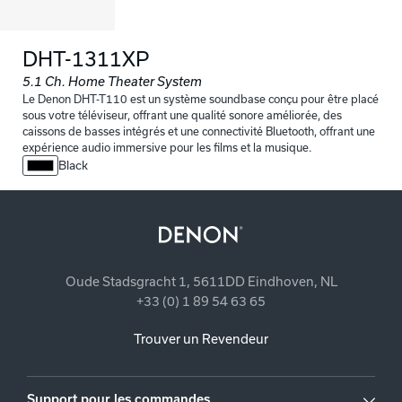
DHT-1311XP
5.1 Ch. Home Theater System​
Le Denon DHT-T110 est un système soundbase conçu pour être placé
sous votre téléviseur, offrant une qualité sonore améliorée, des
caissons de basses intégrés et une connectivité Bluetooth, offrant une
expérience audio immersive pour les films et la musique.
Black
Oude Stadsgracht 1, 5611DD Eindhoven, NL
+33 (0) 1 89 54 63 65
Trouver un Revendeur
Support pour les commandes