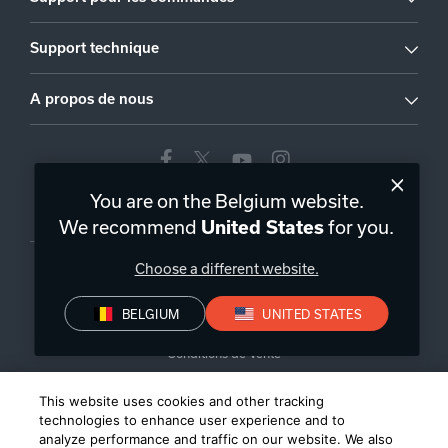
Support technique
A propos de nous
You are on the Belgium website.
Belgique
|
FR
We recommend
for you.
United States
Choose a different website.
BELGIUM
UNITED STATES
Politique de confidentialité
Déclaration de conformité
Conditions de Vente
©
2026
Harman International Industries, Incorporated. All rights
This website uses cookies and other tracking
reserved.
technologies to enhance user experience and to
analyze performance and traffic on our website. We also