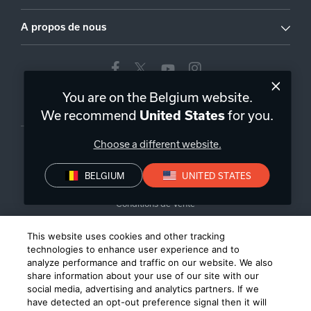
A propos de nous
You are on the Belgium website.
Belgique
|
FR
We recommend
for you.
United States
Choose a different website.
BELGIUM
UNITED STATES
Politique de confidentialité
Déclaration de conformité
Conditions de Vente
©
2026
Harman International Industries, Incorporated. All rights
This website uses cookies and other tracking
reserved.
technologies to enhance user experience and to
analyze performance and traffic on our website. We also
share information about your use of our site with our
social media, advertising and analytics partners. If we
have detected an opt-out preference signal then it will