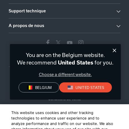
Support technique
A propos de nous
You are on the Belgium website.
Belgique
|
FR
We recommend
for you.
United States
Choose a different website.
BELGIUM
UNITED STATES
Politique de confidentialité
Déclaration de conformité
Conditions de Vente
©
2026
Harman International Industries, Incorporated. All rights
This website uses cookies and other tracking
reserved.
technologies to enhance user experience and to
analyze performance and traffic on our website. We also