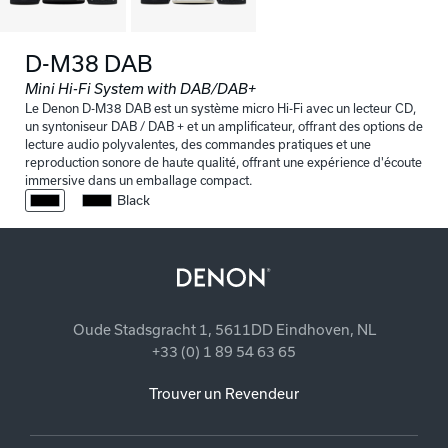
D-M38 DAB
Mini Hi-Fi System with DAB/DAB+
Le Denon D-M38 DAB est un système micro Hi-Fi avec un lecteur CD,
un syntoniseur DAB / DAB + et un amplificateur, offrant des options de
lecture audio polyvalentes, des commandes pratiques et une
reproduction sonore de haute qualité, offrant une expérience d'écoute
immersive dans un emballage compact.
Black
Oude Stadsgracht 1, 5611DD Eindhoven, NL
+33 (0) 1 89 54 63 65
Trouver un Revendeur