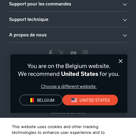
Support pour les commandes
Support technique
A propos de nous
You are on the Belgium website.
Belgique
|
FR
We recommend
for you.
United States
Choose a different website.
BELGIUM
UNITED STATES
Politique de confidentialité
Déclaration de conformité
Conditions de Vente
©
2026
Harman International Industries, Incorporated. All rights
This website uses cookies and other tracking
reserved.
technologies to enhance user experience and to