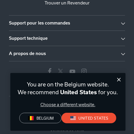
Trouver un Revendeur
Support pour les commandes
Support technique
A propos de nous
You are on the Belgium website.
Belgique
|
FR
We recommend
for you.
United States
Choose a different website.
BELGIUM
UNITED STATES
Politique de confidentialité
Déclaration de conformité
Conditions de Vente