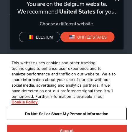
You are on the Belgium website.
Belgique
|
FR
We recommend
for you.
United States
Choose a different website.
BELGIUM
UNITED STATES
Politique de confidentialité
Déclaration de conformité
Conditions de Vente
©
2026
Harman International Industries, Incorporated. All rights
This website uses cookies and other tracking
reserved.
technologies to enhance user experience and to
analyze performance and traffic on our website. We also
share information about your use of our site with our
social media, advertising and analytics partners. If we
have detected an opt-out preference signal then it will
be honored. Further information is available in our
Cookie Policy
.
Do Not Sell or Share My Personal Information
Accept