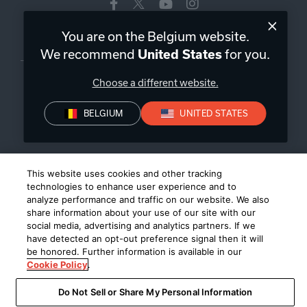
You are on the Belgium website.
Belgique
|
FR
We recommend
United States
for you.
Choose a different website.
BELGIUM
UNITED STATES
Politique de confidentialité
Déclaration de conformité
Conditions de Vente
©
2026
Harman International Industries, Incorporated. All rights
This website uses cookies and other tracking
reserved.
technologies to enhance user experience and to
analyze performance and traffic on our website. We also
share information about your use of our site with our
social media, advertising and analytics partners. If we
have detected an opt-out preference signal then it will
be honored. Further information is available in our
Cookie Policy
.
Do Not Sell or Share My Personal Information