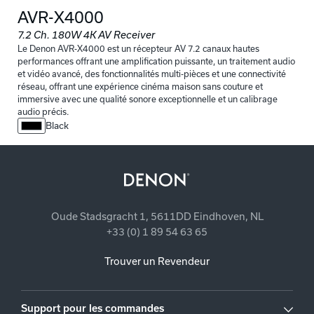
AVR-X4000
7.2 Ch. 180W 4K AV Receiver
Le Denon AVR-X4000 est un récepteur AV 7.2 canaux hautes
performances offrant une amplification puissante, un traitement audio
et vidéo avancé, des fonctionnalités multi-pièces et une connectivité
réseau, offrant une expérience cinéma maison sans couture et
immersive avec une qualité sonore exceptionnelle et un calibrage
audio précis.
Black
Oude Stadsgracht 1, 5611DD Eindhoven, NL
+33 (0) 1 89 54 63 65
Trouver un Revendeur
Support pour les commandes