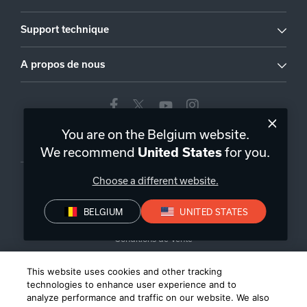
Support technique
A propos de nous
You are on the Belgium website.
Belgique
|
FR
We recommend
for you.
United States
Choose a different website.
BELGIUM
UNITED STATES
Politique de confidentialité
Déclaration de conformité
Conditions de Vente
©
2026
Harman International Industries, Incorporated. All rights
This website uses cookies and other tracking
reserved.
technologies to enhance user experience and to
analyze performance and traffic on our website. We also