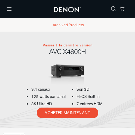
Menu
Archived Products
Passer à la dernière version
AVC-X4800H
9.4 canaux
Son 3D
125 watts par canal
HEOS Built-in
8K Ultra HD
7 entrées HDMI
ACHETER MAINTENANT