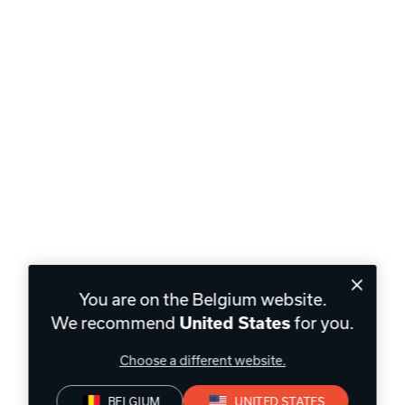
You are on the Belgium website.
We recommend
for you.
United States
Choose a different website.
BELGIUM
UNITED STATES