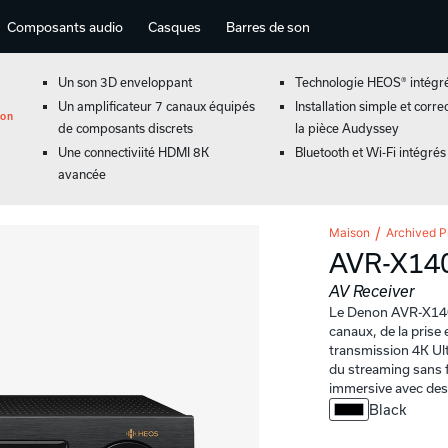
Composants audio
Casques
Barres de son
Un son 3D enveloppant
Technologie HEOS® intégr
Un amplificateur 7 canaux équipés
Installation simple et corre
ion
de composants discrets
la pièce Audyssey
Une connectiviité HDMI 8K
Bluetooth et Wi-Fi intégrés
avancée
Maison
Archived P
AVR-X14
AV Receiver
Le Denon AVR-X1400
canaux, de la prise
transmission 4K Ul
du streaming sans 
immersive avec des 
Black