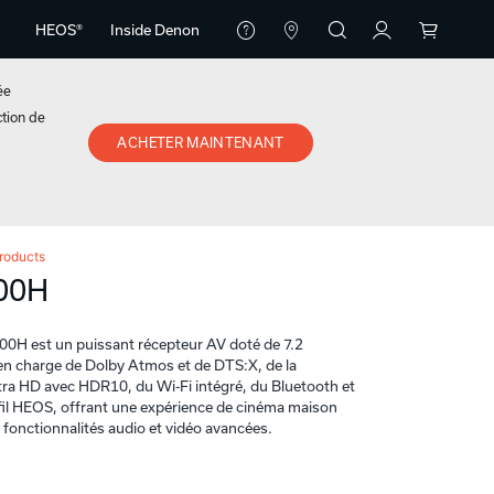
HEOS®
Inside Denon
ée
ction de
ACHETER MAINTENANT
roducts
00H
H est un puissant récepteur AV doté de 7.2
 en charge de Dolby Atmos et de DTS:X, de la
tra HD avec HDR10, du Wi-Fi intégré, du Bluetooth et
fil HEOS, offrant une expérience de cinéma maison
fonctionnalités audio et vidéo avancées.