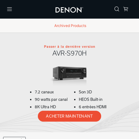
Menu
Archived Products
Passer à la dernière version
AVR-S970H
7.2 canaux
Son 3D
90 watts par canal
HEOS Built-in
8K Ultra HD
6 entrées HDMI
ACHETER MAINTENANT