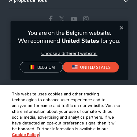
A propos de nous
You are on the Belgium website.
Belgique
|
FR
We recommend
for you.
United States
Choose a different website.
BELGIUM
UNITED STATES
Politique de confidentialité
Déclaration de conformité
Conditions de Vente
©
2026
Harman International Industries, Incorporated. All rights
This website uses cookies and other tracking
reserved.
technologies to enhance user experience and to
analyze performance and traffic on our website. We also
share information about your use of our site with our
social media, advertising and analytics partners. If we
have detected an opt-out preference signal then it will
be honored. Further information is available in our
Cookie Policy
.