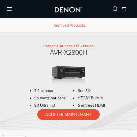
Menu
Archived Products
Passer à la dernière version
AVR-X2800H
7.2 canaux
Son 3D
95 watts par canal
HEOS® Built-in
8K Ultra HD
6 entrées HDMI
ACHETER MAINTENANT